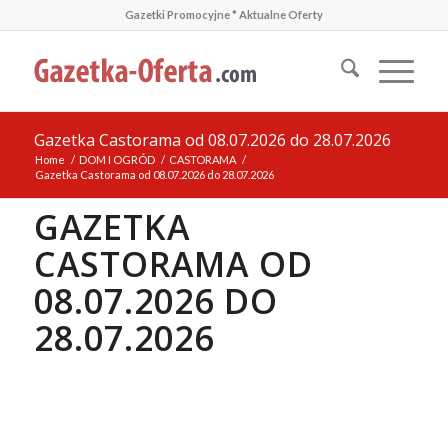
Gazetki Promocyjne * Aktualne Oferty
Gazetka Castorama od 08.07.2026 do 28.07.2026
Home
/
DOM I OGRÓD
/
CASTORAMA
/
Gazetka Castorama od 08.07.2026 do 28.07.2026
GAZETKA
CASTORAMA OD
08.07.2026 DO
28.07.2026