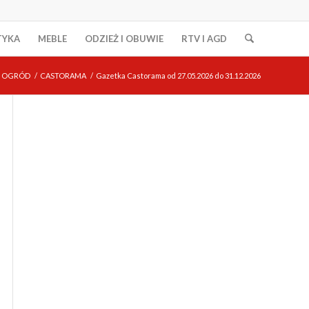
TYKA
MEBLE
ODZIEŻ I OBUWIE
RTV I AGD
I OGRÓD
/
CASTORAMA
/
Gazetka Castorama od 27.05.2026 do 31.12.2026