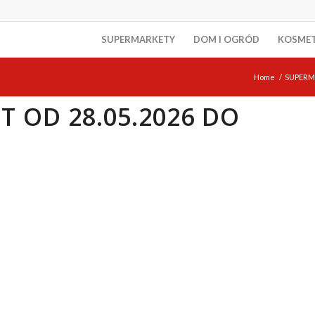
SUPERMARKETY
DOM I OGRÓD
KOSME
Home
/
SUPERM
T OD 28.05.2026 DO