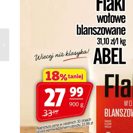
Gazetka Castorama od
27.05.2026 do
31.12.2026