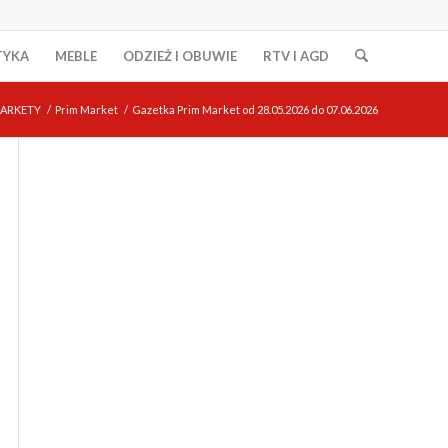
TYKA
MEBLE
ODZIEŻ I OBUWIE
RTV I AGD
ARKETY
/
Prim Market
/
Gazetka Prim Market od 28.05.2026 do 07.06.2026