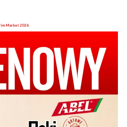
rim Market 2026