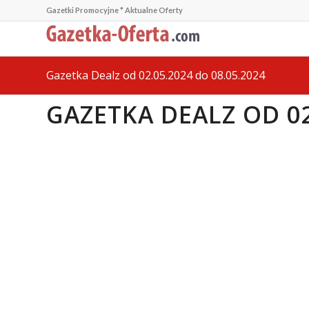
Gazetki Promocyjne * Aktualne Oferty
Gazetka Dealz od 02.05.2024 do 08.05.2024
GAZETKA DEALZ OD 02