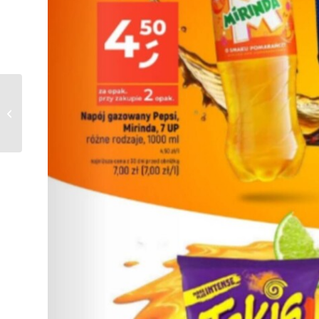
Gazetka NETTO od
06.05.2024 do
11.05.2024