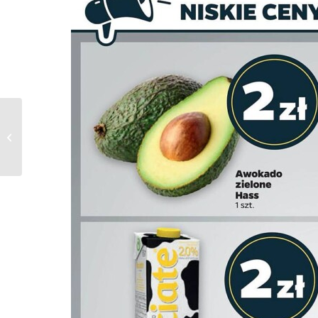
Gazetka Dealz od
06.05.2024 do
08.05.2024