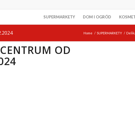
SUPERMARKETY
DOM I OGRÓD
KOSME
2.2024
Home
/
SUPERMARKETY
/
Deli
Y CENTRUM OD
024