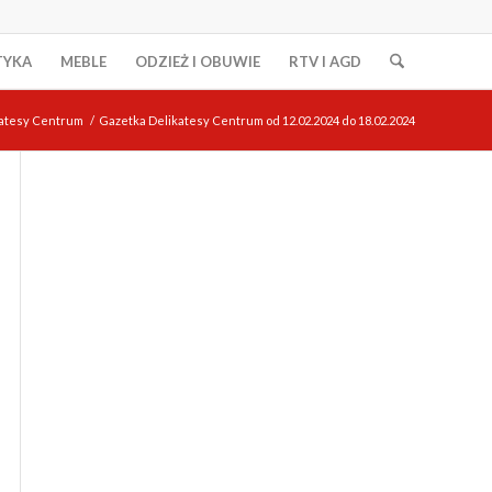
TYKA
MEBLE
ODZIEŻ I OBUWIE
RTV I AGD
katesy Centrum
/
Gazetka Delikatesy Centrum od 12.02.2024 do 18.02.2024