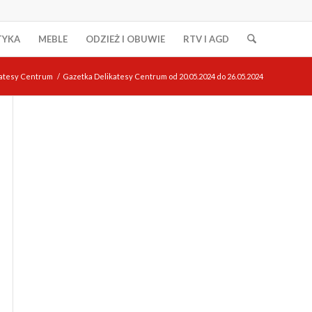
TYKA
MEBLE
ODZIEŻ I OBUWIE
RTV I AGD
katesy Centrum
/
Gazetka Delikatesy Centrum od 20.05.2024 do 26.05.2024