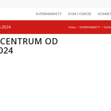
SUPERMARKETY
DOM I OGRÓD
KOSME
5.2024
Home
/
SUPERMARKETY
/
Deli
Y CENTRUM OD
024