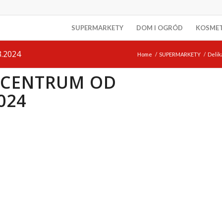
SUPERMARKETY
DOM I OGRÓD
KOSME
3.2024
Home
/
SUPERMARKETY
/
Deli
Y CENTRUM OD
024