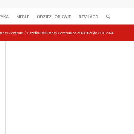
TYKA
MEBLE
ODZIEŻ I OBUWIE
RTV I AGD
katesy Centrum
/
Gazetka Delikatesy Centrum od 21.03.2024 do 27.03.2024