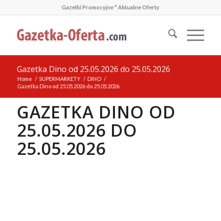
Gazetki Promocyjne * Aktualne Oferty
Gazetka Dino od 25.05.2026 do 25.05.2026
Home
/
SUPERMARKETY
/
DINO
/
Gazetka Dino od 25.05.2026 do 25.05.2026
GAZETKA DINO OD
25.05.2026 DO
25.05.2026