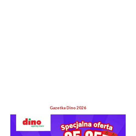
Gazetka Dino 2026