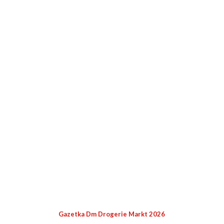
Gazetka Dm Drogerie Markt 2026