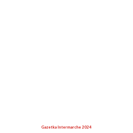
Gazetka Intermarche 2024