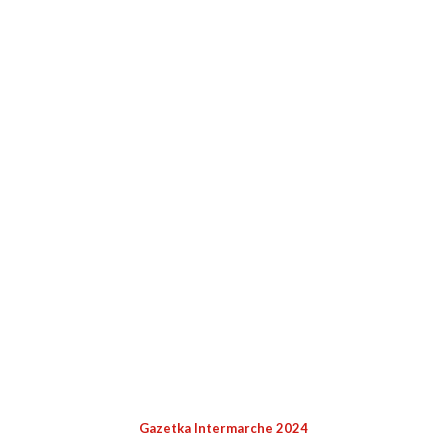
Gazetka Intermarche 2024