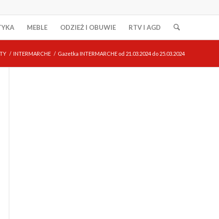
TYKA
MEBLE
ODZIEŻ I OBUWIE
RTV I AGD
TY
/
INTERMARCHE
/
Gazetka INTERMARCHE od 21.03.2024 do 25.03.2024