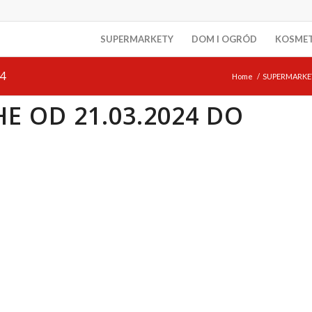
SUPERMARKETY
DOM I OGRÓD
KOSME
4
Home
/
SUPERMARKE
E OD 21.03.2024 DO