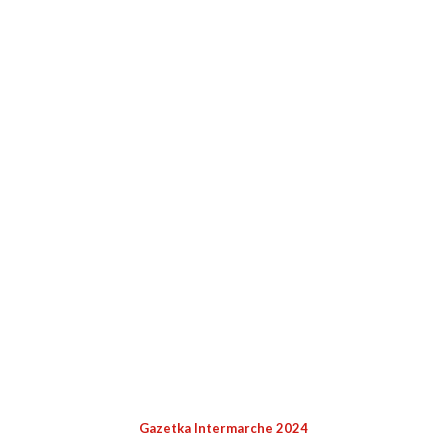
Gazetka Intermarche 2024