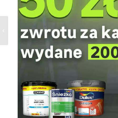
Gazetka Lidl od
05.06.2025 do
07.06.2025