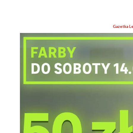
Gazetka L