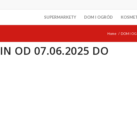
SUPERMARKETY
DOM I OGRÓD
KOSME
Home
/
DOM I O
N OD 07.06.2025 DO