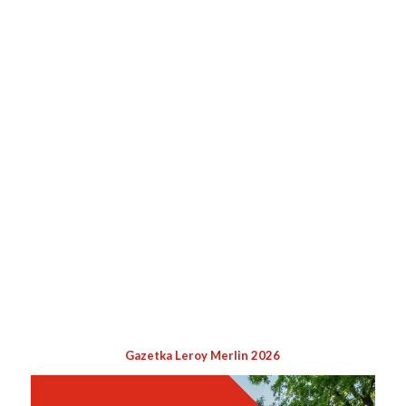
Gazetka Leroy Merlin 2026