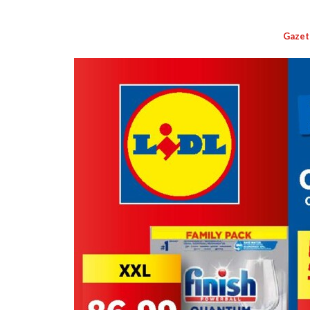
Gazet