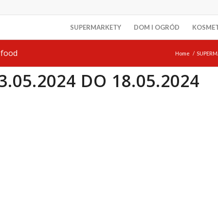
SUPERMARKETY
DOM I OGRÓD
KOSME
 food
Home
/
SUPERM
.05.2024 DO 18.05.2024