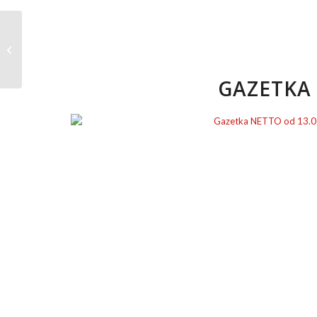
Gazetka LIDL od
13.05.2024 do
15.05.2024
GAZETKA 