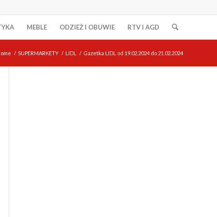
TYKA
MEBLE
ODZIEŻ I OBUWIE
RTV I AGD
Home
/
SUPERMARKETY
/
LIDL
/
Gazetka LIDL od 19.02.2024 do 21.02.2024