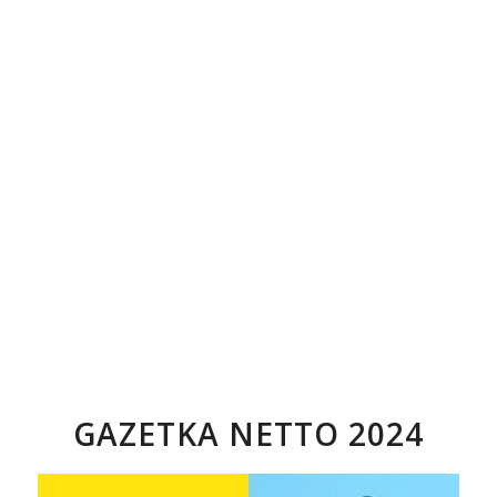
GAZETKA NETTO 2024