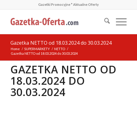
Gazetki Promocyjne * Aktualne Oferty
Gazetka NETTO od 18.03.2024 do 30.03.2024
Home
/
SUPERMARKETY
/
NETTO
/
Gazetka NETTO od 18.03.2024 do 30.03.2024
GAZETKA NETTO OD
18.03.2024 DO
30.03.2024