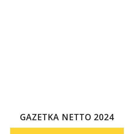
GAZETKA NETTO 2024