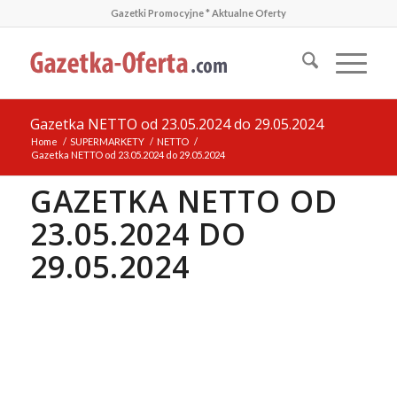
Gazetki Promocyjne * Aktualne Oferty
Gazetka NETTO od 23.05.2024 do 29.05.2024
Home
/
SUPERMARKETY
/
NETTO
/
Gazetka NETTO od 23.05.2024 do 29.05.2024
GAZETKA NETTO OD
23.05.2024 DO
29.05.2024