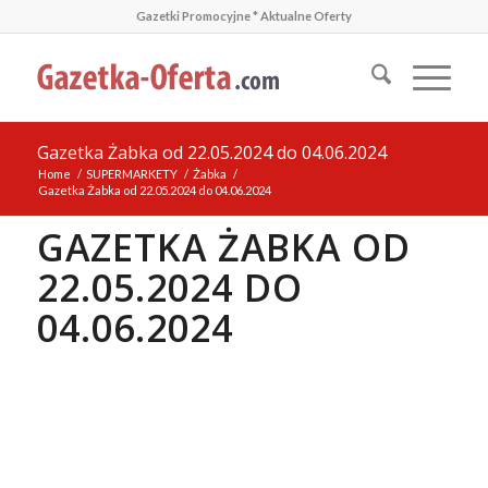
Gazetki Promocyjne * Aktualne Oferty
Gazetka Żabka od 22.05.2024 do 04.06.2024
Home
/
SUPERMARKETY
/
Żabka
/
Gazetka Żabka od 22.05.2024 do 04.06.2024
GAZETKA ŻABKA OD
22.05.2024 DO
04.06.2024