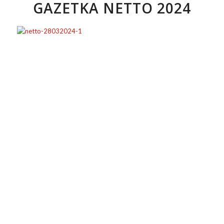
GAZETKA NETTO 2024