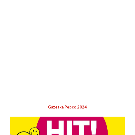
Gazetka Pepco 2024