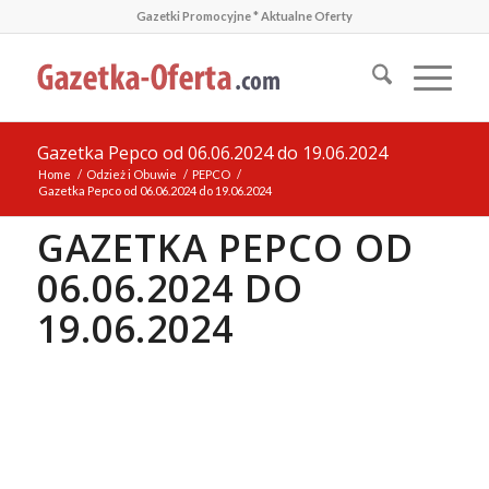
Gazetki Promocyjne * Aktualne Oferty
Gazetka Pepco od 06.06.2024 do 19.06.2024
Home
/
Odzież i Obuwie
/
PEPCO
/
Gazetka Pepco od 06.06.2024 do 19.06.2024
GAZETKA PEPCO OD
06.06.2024 DO
19.06.2024