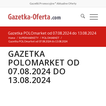
Gazetki Promocyjne * Aktualne Oferty
Gazetka POLOmarket od 07.08.2024 do 13.08.2024
Home
/
SUPERMARKETY
/
POLOMARKET
/
Gazetka POLOmarket od 07.08.2024 do 13.08.2024
GAZETKA
POLOMARKET OD
07.08.2024 DO
13.08.2024