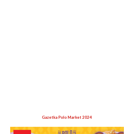
Gazetka Polo Market 2024