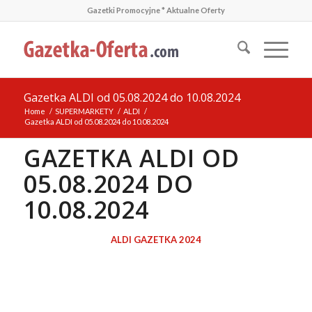
Gazetki Promocyjne * Aktualne Oferty
Gazetka ALDI od 05.08.2024 do 10.08.2024
Home
/
SUPERMARKETY
/
ALDI
/
Gazetka ALDI od 05.08.2024 do 10.08.2024
GAZETKA ALDI OD
05.08.2024 DO
10.08.2024
ALDI GAZETKA 2024