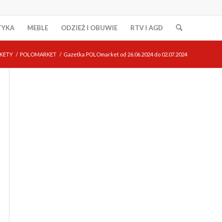
TYKA
MEBLE
ODZIEŻ I OBUWIE
RTV I AGD
KETY
/
POLOMARKET
/
Gazetka POLOmarket od 26.06.2024 do 02.07.2024