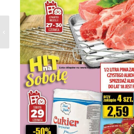
Kaufland Gazetka od
27.06.2024 do
03.07.2024