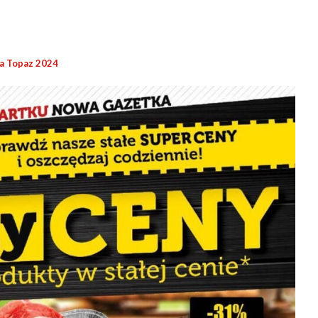
a Topaz 2024