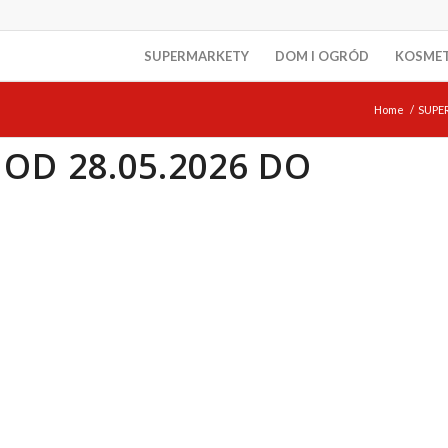
SUPERMARKETY
DOM I OGRÓD
KOSME
Home
/
SUPE
OD 28.05.2026 DO