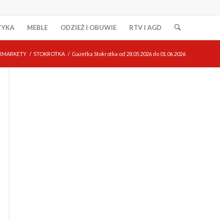
TYKA
MEBLE
ODZIEŻ I OBUWIE
RTV I AGD
RMARKETY
/
STOKROTKA
/
Gazetka Stokrotka od 28.05.2026 do 01.06.2026