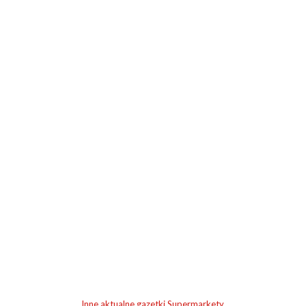
Inne aktualne gazetki Supermarkety