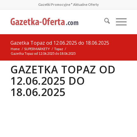
Gazetki Promocyjne * Aktualne Oferty
Gazetka Topaz od 12.06.2025 do 18.06.2025
Home
/
SUPERMARKETY
/
Topaz
/
Gazetka Topaz od 12.06.2025 do 18.06.2025
GAZETKA TOPAZ OD
12.06.2025 DO
18.06.2025