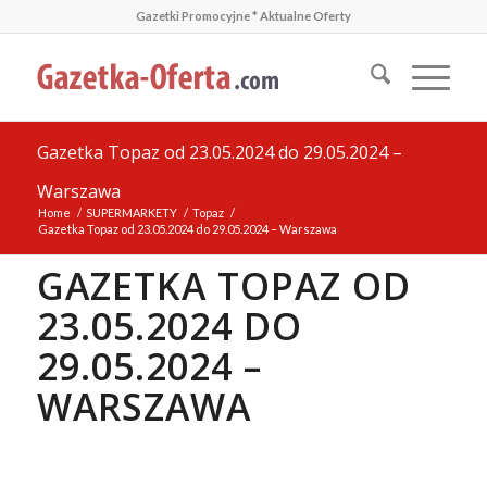
Gazetki Promocyjne * Aktualne Oferty
Gazetka Topaz od 23.05.2024 do 29.05.2024 –
Warszawa
Home
/
SUPERMARKETY
/
Topaz
/
Gazetka Topaz od 23.05.2024 do 29.05.2024 – Warszawa
GAZETKA TOPAZ OD
23.05.2024 DO
29.05.2024 –
WARSZAWA